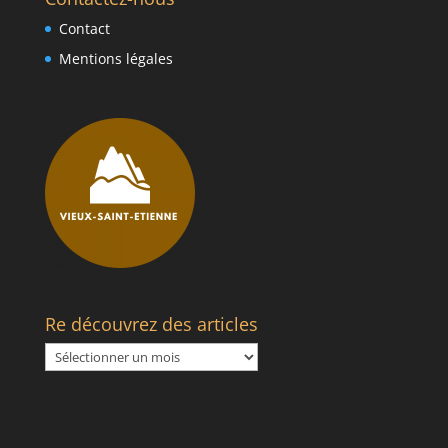
Contact
Mentions légales
Re découvrez des articles
Re
découvrez
des
articles